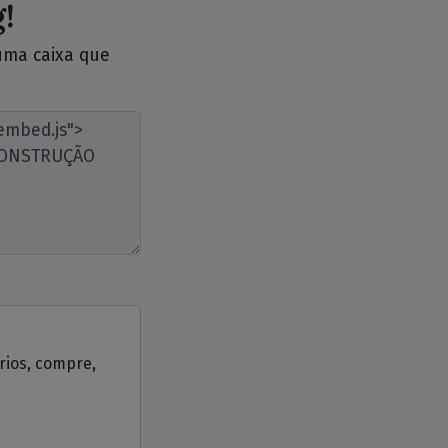
!
 uma caixa que
ários, compre,