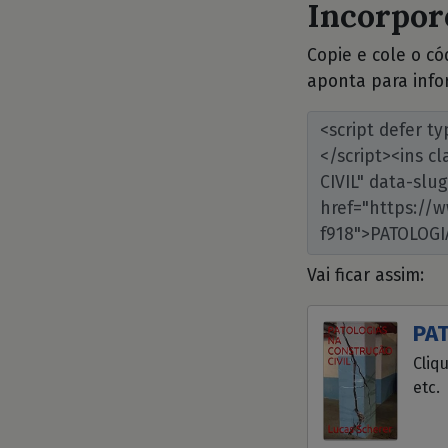
Incorpore
Copie e cole o c
aponta para info
Vai ficar assim:
PA
Cliq
etc.