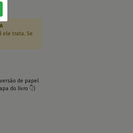
A
ele trata. Se
 versão de papel
apa do livro 👇)