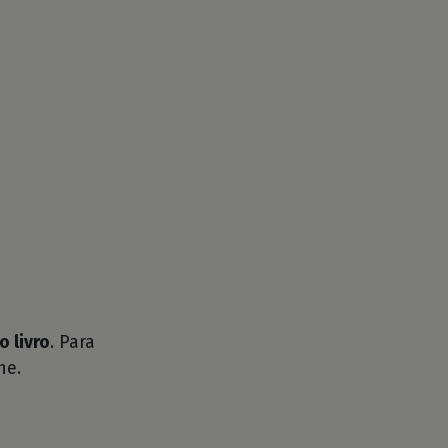
o livro
. Para
he.