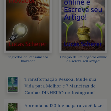
Segredos do Pensamento
Criação de um negócio online
Inovador
e Escreva seu Artigo!
Transformação Pessoal Mude sua
Vida para Melhor e 7 Maneiras de
Ganhar DINHEIRO no Instagram!!
Aprenda as 120 Ideias para você fazer