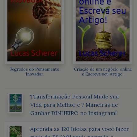
Segredos do Pensamento
Criação de um negócio online
Inovador
e Escreva seu Artigo!
Transformação Pessoal Mude sua
Vida para Melhor e 7 Maneiras de
Ganhar DINHEIRO no Instagram!!
Aprenda as 120 Ideias para você fazer