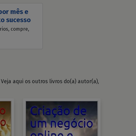
 por mês e
to sucesso
ários, compre,
eja aqui os outros livros do(a) autor(a),