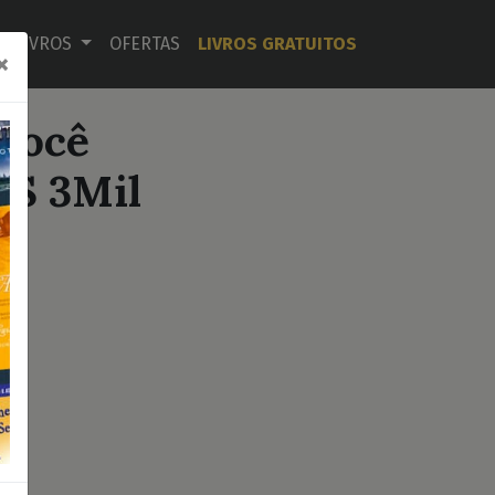
LIVROS
OFERTAS
LIVROS GRATUITOS
×
 você
R$ 3Mil
e
o
er