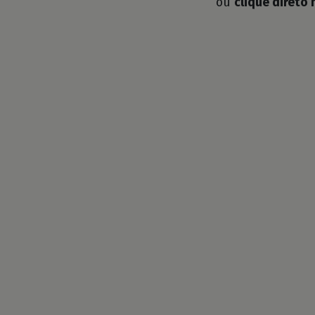
ou
clique direto 