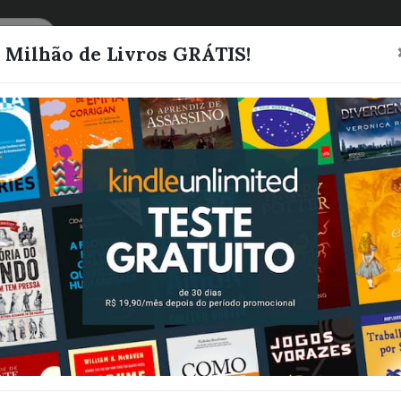
CATEGORIAS
LISTAS
1 Milhão de Livros GRÁTIS!
99 Ideias para
fazer mais de 
reais por mês 
Aprenda a
Transformaçã
Pessoal para t
muito sucesso
Scherer, Lucas