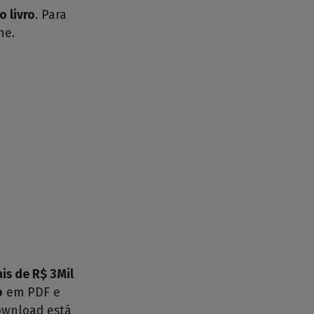
o livro
. Para
he.
is de R$ 3Mil
o
em PDF e
ownload está