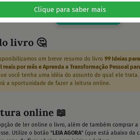
⭐⭐
Clique para saber mais
Quero este livro!
o livro 🤔
sponibilizamos um breve resumo do livro
99 Ideias par
l reais por mês e Aprenda a Transformação Pessoal par
ue você tenha uma idéia do assunto do qual ele trata. 
rá a oportunidade de fazer a leitura online.
itura online 📖
opção de ler online o livro, além de também comprar a
sse. Utilize o botão "
LEIA AGORA
" (que está abaixo da c