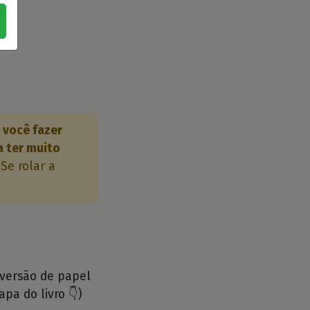
a você fazer
a ter muito
Se rolar a
 versão de papel
apa do livro 👇)