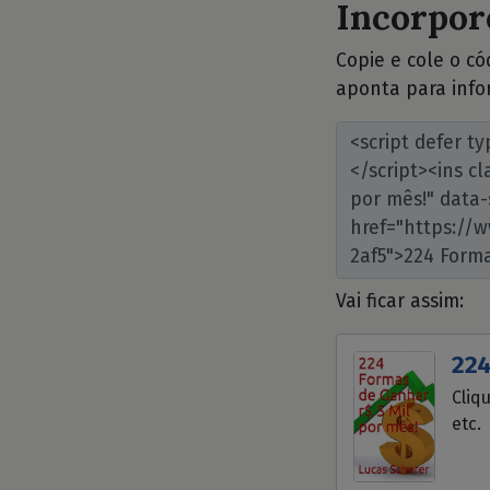
Incorpore
Copie e cole o c
aponta para info
Vai ficar assim:
224
Cliq
etc.