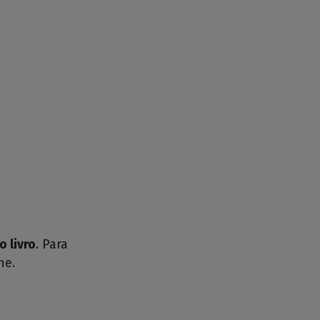
o livro
. Para
he.