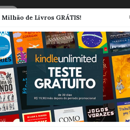
CATEGORIAS
LISTAS
1 Milhão de Livros GRÁTIS!
224 Formas de
r$ 5 Mil por m
Scherer, Lucas
Quero este livro!