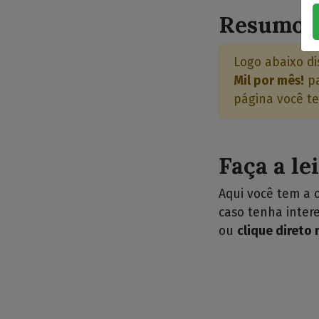
Resumo d
Logo abaixo di
Mil por mês!
pa
página você te
Faça a le
Aqui você tem a 
caso tenha intere
ou
clique direto 