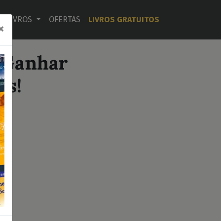
LIVROS
OFERTAS
LIVROS GRATUITOS
×
 Ganhar
ês!