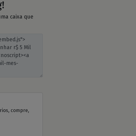
!
 uma caixa que
ários, compre,