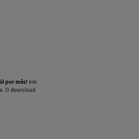
il por mês!
em
ra. O download