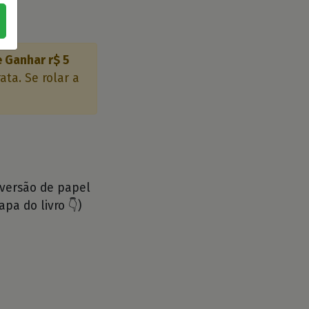
 Ganhar r$ 5
ta. Se rolar a
 versão de papel
apa do livro 👇)