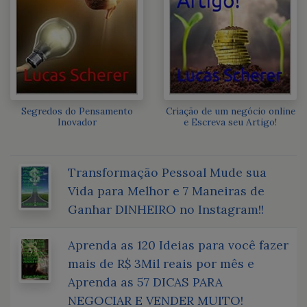
Segredos do Pensamento
Criação de um negócio online
Inovador
e Escreva seu Artigo!
Transformação Pessoal Mude sua
Vida para Melhor e 7 Maneiras de
Ganhar DINHEIRO no Instagram!!
Aprenda as 120 Ideias para você fazer
mais de R$ 3Mil reais por mês e
Aprenda as 57 DICAS PARA
NEGOCIAR E VENDER MUITO!