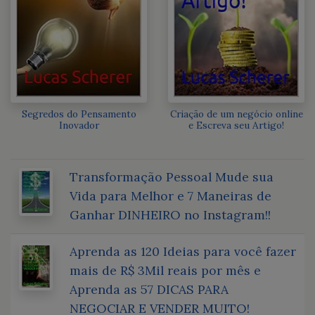
Segredos do Pensamento
Criação de um negócio online
Inovador
e Escreva seu Artigo!
Transformação Pessoal Mude sua
Vida para Melhor e 7 Maneiras de
Ganhar DINHEIRO no Instagram!!
Aprenda as 120 Ideias para você fazer
mais de R$ 3Mil reais por mês e
Aprenda as 57 DICAS PARA
NEGOCIAR E VENDER MUITO!