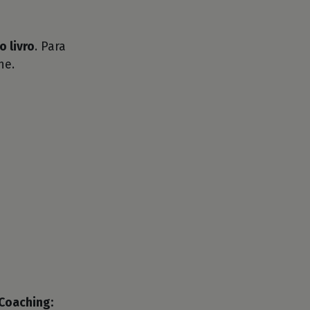
o livro
. Para
he.
 Coaching: