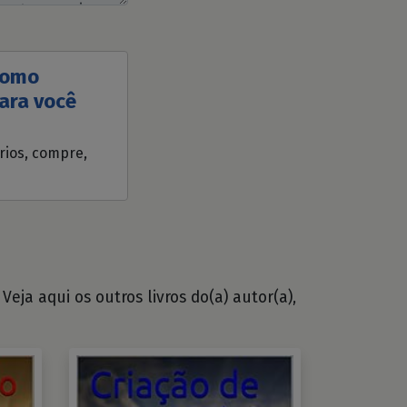
 como
para você
ários, compre,
eja aqui os outros livros do(a) autor(a),