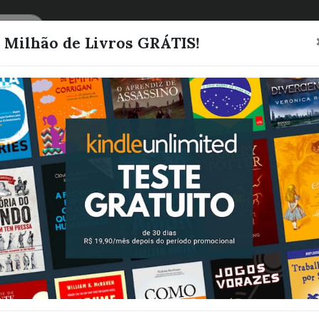
CATEGORIAS
LISTAS
1 Milhão de Livros GRÁTIS!
Planejamento 
Carreira e Coa
Entenda como
planejar o seu
Sucesso e Apr
99 Ideias para
fazer mais de 