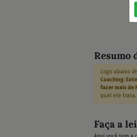
Resumo d
Logo abaixo di
Coaching: Ente
fazer mais de 
qual ele trata.
Faça a le
Aqui você tem a 