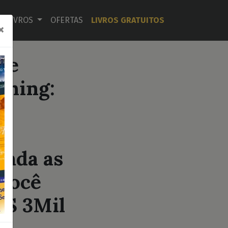
LIVROS
OFERTAS
LIVROS GRATUITOS
×
de
ching:
enda as
 você
R$ 3Mil