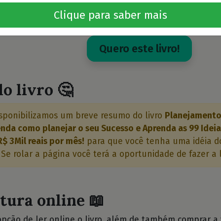
reais por mês!
Clique para saber mais
Scherer, Lucas
Quero este livro!
o livro 🤔
sponibilizamos um breve resumo do livro
Planejamento 
nda como planejar o seu Sucesso e Aprenda as 99 Ideia
R$ 3Mil reais por mês!
para que você tenha uma idéia d
 Se rolar a página você terá a oportunidade de fazer a l
itura online 📖
opção de ler online o livro, além de também comprar a