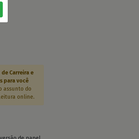
de Carreira e
s para você
o assunto do
eitura online.
 versão de papel