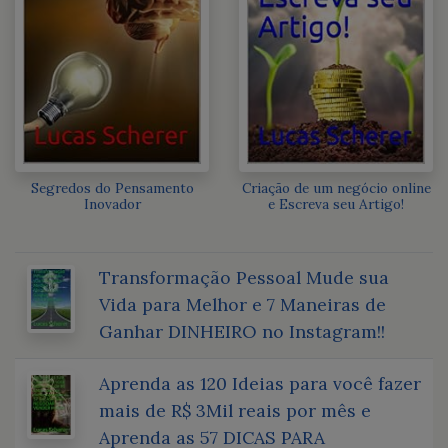
Segredos do Pensamento
Criação de um negócio online
Inovador
e Escreva seu Artigo!
Transformação Pessoal Mude sua
Vida para Melhor e 7 Maneiras de
Ganhar DINHEIRO no Instagram!!
Aprenda as 120 Ideias para você fazer
mais de R$ 3Mil reais por mês e
Aprenda as 57 DICAS PARA