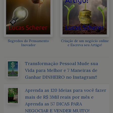
Segredos do Pensamento
Criação de um negócio online
Inovador
e Escreva seu Artigo!
Transformação Pessoal Mude sua
Vida para Melhor e 7 Maneiras de
Ganhar DINHEIRO no Instagram!!
Aprenda as 120 Ideias para você fazer
mais de R$ 3Mil reais por mês e
Aprenda as 57 DICAS PARA
NEGOCIAR E VENDER MUITO!