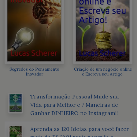
Segredos do Pensamento
Criação de um negócio online
Inovador
e Escreva seu Artigo!
Transformação Pessoal Mude sua
Vida para Melhor e 7 Maneiras de
Ganhar DINHEIRO no Instagram!!
Aprenda as 120 Ideias para você fazer