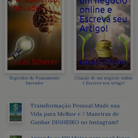
Segredos do Pensamento
Criação de um negócio online
Inovador
e Escreva seu Artigo!
Transformação Pessoal Mude sua
Vida para Melhor e 7 Maneiras de
Ganhar DINHEIRO no Instagram!!