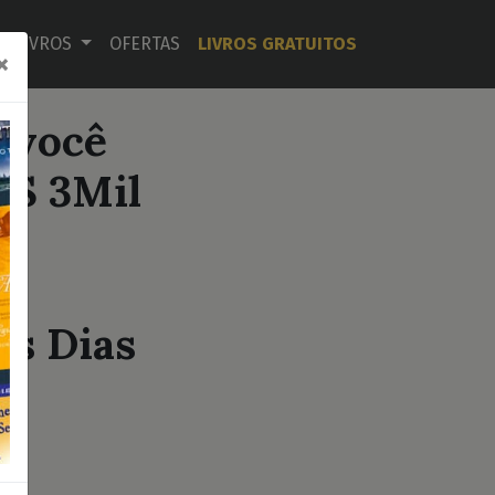
LIVROS
OFERTAS
LIVROS GRATUITOS
×
a você
R$ 3Mil
e
o
os Dias