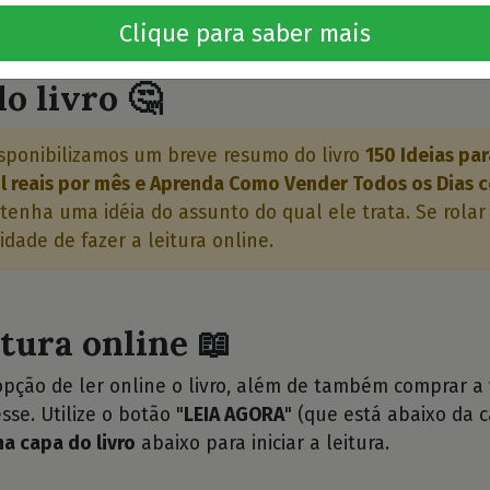
Quero este livro!
Clique para saber mais
o livro 🤔
sponibilizamos um breve resumo do livro
150 Ideias pa
l reais por mês e Aprenda Como Vender Todos os Dias c
tenha uma idéia do assunto do qual ele trata. Se rolar
idade de fazer a leitura online.
itura online 📖
opção de ler online o livro, além de também comprar a
sse. Utilize o botão "
LEIA AGORA
" (que está abaixo da c
na capa do livro
abaixo para iniciar a leitura.