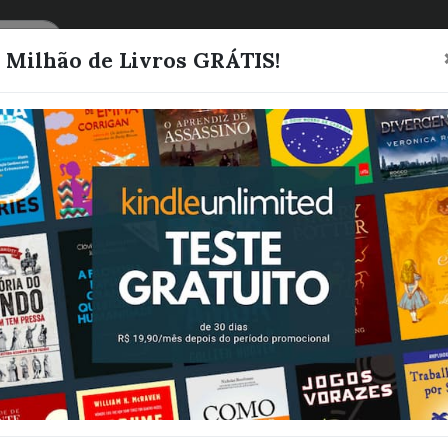
CATEGORIAS
LISTAS
1 Milhão de Livros GRÁTIS!
150 Ideias par
fazer mais de 
reais por mês 
Aprenda Com
Vender Todos 
como Afiliado!
Scherer, Lucas