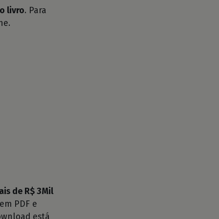
o livro
. Para
he.
ais de R$ 3Mil
em PDF e
ownload está