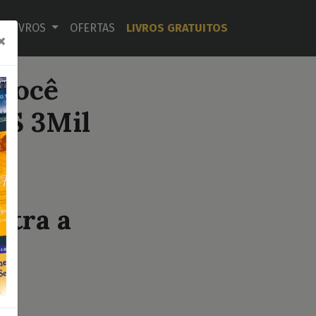
LIVROS
OFERTAS
LIVROS GRATUITOS
×
 você
R$ 3Mil
e
ntra a