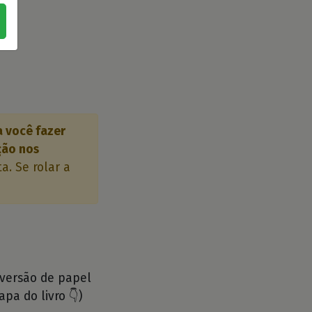
a você fazer
ção nos
a. Se rolar a
 versão de papel
apa do livro 👇)