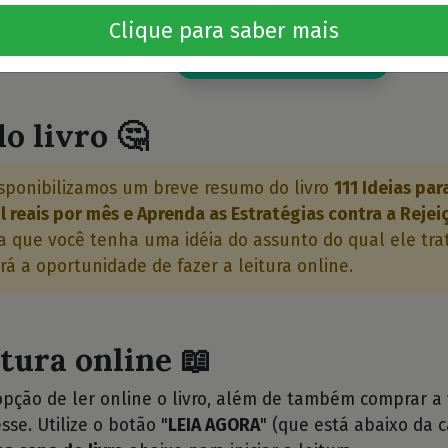
Clique para saber mais
Quero este livro!
o livro 🤔
sponibilizamos um breve resumo do livro
111 Ideias par
l reais por mês e Aprenda as Estratégias contra a Rejei
 que você tenha uma idéia do assunto do qual ele trat
rá a oportunidade de fazer a leitura online.
itura online 📖
opção de ler online o livro, além de também comprar a
sse. Utilize o botão "
LEIA AGORA
" (que está abaixo da c