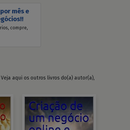
 por mês e
gócios!!
ários, compre,
eja aqui os outros livros do(a) autor(a),