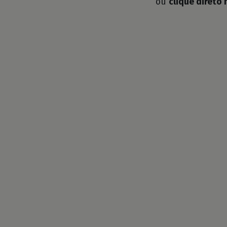
ou
clique direto 