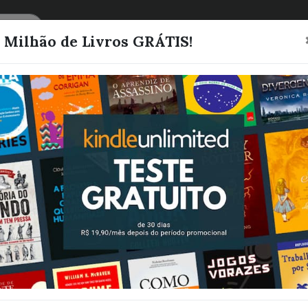
CATEGORIAS
LISTAS
1 Milhão de Livros GRÁTIS!
111 Ideias para
fazer mais de 
reais por mês 
Aprenda as
Estratégias co
Rejeição nos
negócios!!
Scherer, Lucas