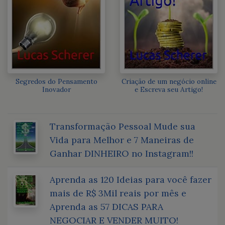
Segredos do Pensamento
Criação de um negócio online
Inovador
e Escreva seu Artigo!
Transformação Pessoal Mude sua
Vida para Melhor e 7 Maneiras de
Ganhar DINHEIRO no Instagram!!
Aprenda as 120 Ideias para você fazer
mais de R$ 3Mil reais por mês e
Aprenda as 57 DICAS PARA
NEGOCIAR E VENDER MUITO!