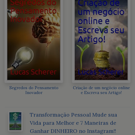
Segredos do Pensamento
Criação de um negócio online
Inovador
e Escreva seu Artigo!
Transformação Pessoal Mude sua
Vida para Melhor e 7 Maneiras de
Ganhar DINHEIRO no Instagram!!