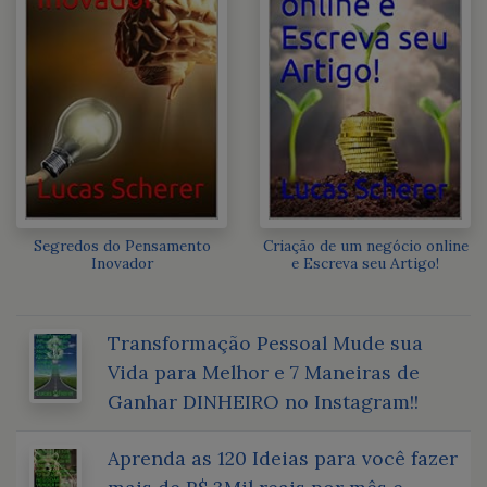
Segredos do Pensamento
Criação de um negócio online
Inovador
e Escreva seu Artigo!
Transformação Pessoal Mude sua
Vida para Melhor e 7 Maneiras de
Ganhar DINHEIRO no Instagram!!
Aprenda as 120 Ideias para você fazer