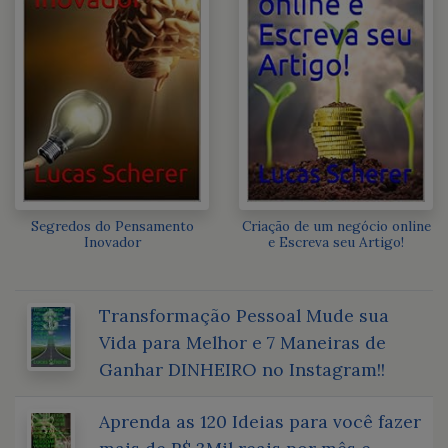
Segredos do Pensamento
Criação de um negócio online
Inovador
e Escreva seu Artigo!
Transformação Pessoal Mude sua
Vida para Melhor e 7 Maneiras de
Ganhar DINHEIRO no Instagram!!
Aprenda as 120 Ideias para você fazer