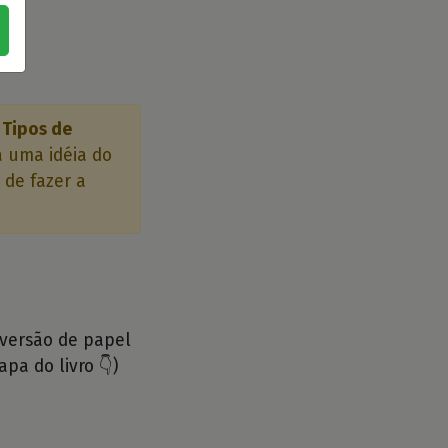
 Tipos de
 uma idéia do
 de fazer a
 versão de papel
apa do livro 👇)