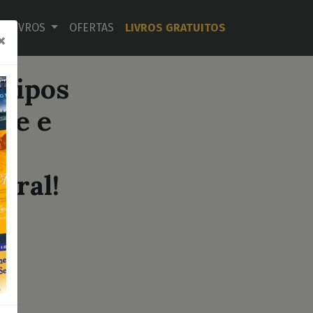
LIVROS
OFERTAS
LIVROS GRATUITOS
×
 Tipos
de e
bral!