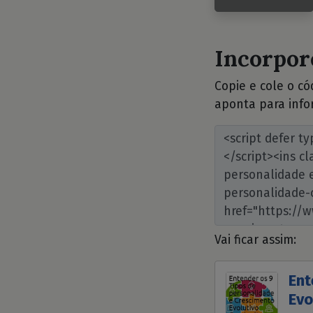
Incorpore
Copie e cole o c
aponta para info
Vai ficar assim:
Ent
Evo