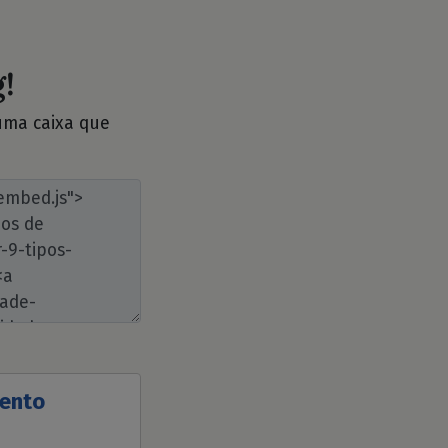
!
 uma caixa que
mento