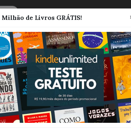
CATEGORIAS
LISTAS
1 Milhão de Livros GRÁTIS!
Entender os 9
de personalida
Crescimento
Evolutivo Cere
Scherer, Lucas
Quero este livro!