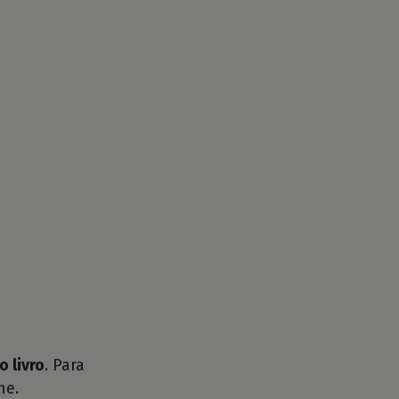
o livro
. Para
he.