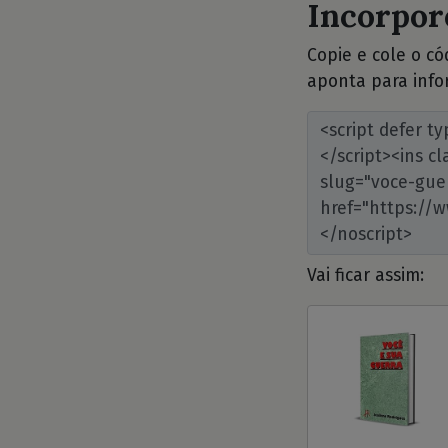
Incorpore
Copie e cole o c
aponta para info
Vai ficar assim: