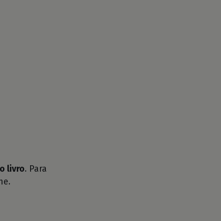
o livro
. Para
he.