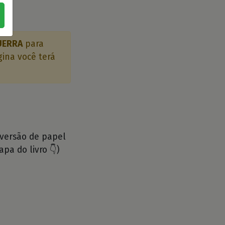
UERRA
para
gina você terá
 versão de papel
apa do livro 👇)