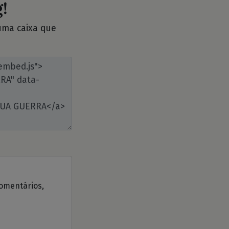
!
 uma caixa que
comentários,