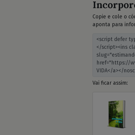
Incorpore
Copie e cole o c
aponta para info
Vai ficar assim: