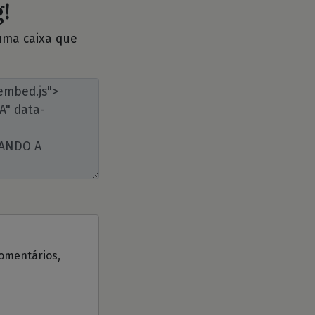
!
 uma caixa que
comentários,