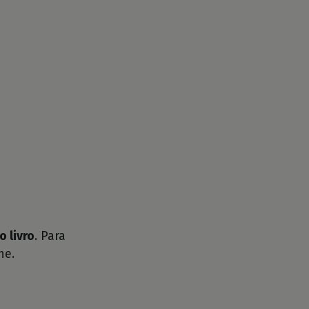
o livro
. Para
he.