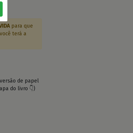
VIDA
para que
você terá a
 versão de papel
apa do livro 👇)