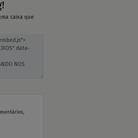
!
 uma caixa que
omentários,