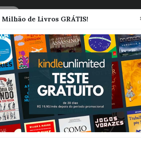
CATEGORIAS
LISTAS
1 Milhão de Livros GRÁTIS!
ENTRANDO N
EIXOS
RODRIGUES, JESILENE
Quero este livro!