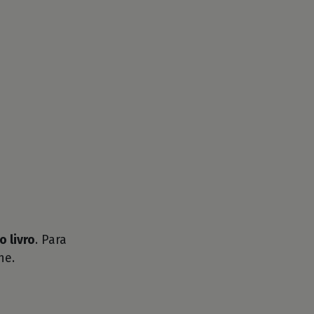
o livro
. Para
he.