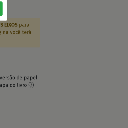
S EIXOS
para
gina você terá
 versão de papel
apa do livro 👇)