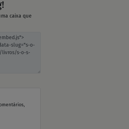
!
 uma caixa que
comentários,