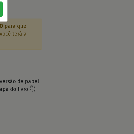
ÃO
para que
você terá a
 versão de papel
apa do livro 👇)