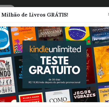
CATEGORIAS
LISTAS
1 Milhão de Livros GRÁTIS!
S.O.S. CORAÇ
RODRIGUES, JESILENE
Quero este livro!