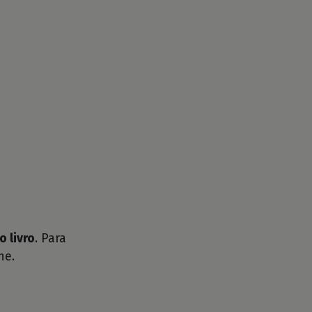
o livro
. Para
he.