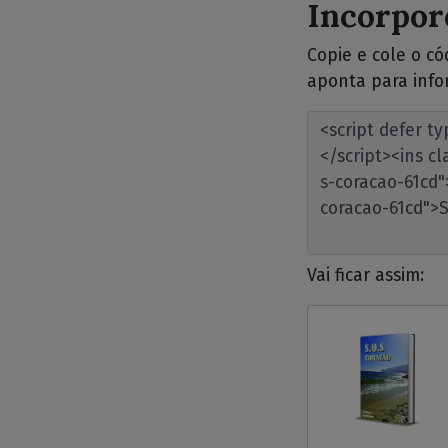
Incorpore
Copie e cole o c
aponta para info
Vai ficar assim: