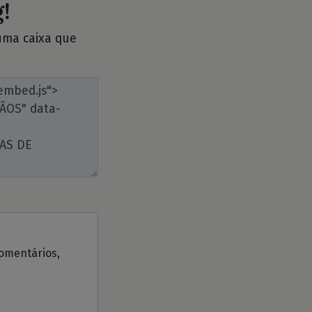
!
 uma caixa que
comentários,