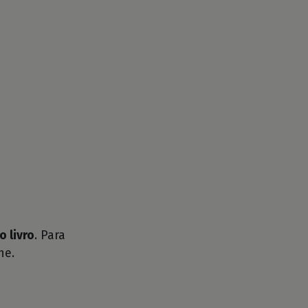
o livro
. Para
he.