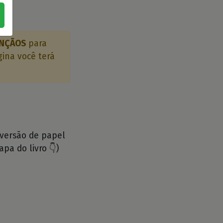
ÊNÇÃOS
para
gina você terá
 versão de papel
apa do livro 👇)