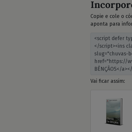
Incorpore
Copie e cole o c
aponta para info
Vai ficar assim: