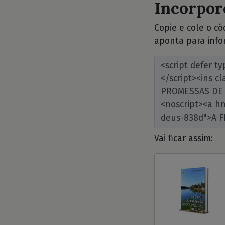
Incorpore
Copie e cole o c
aponta para info
Vai ficar assim: