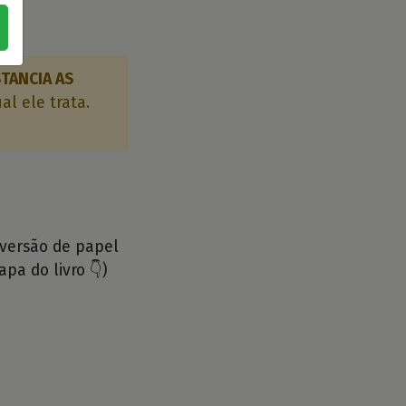
STANCIA AS
l ele trata.
 versão de papel
apa do livro 👇)