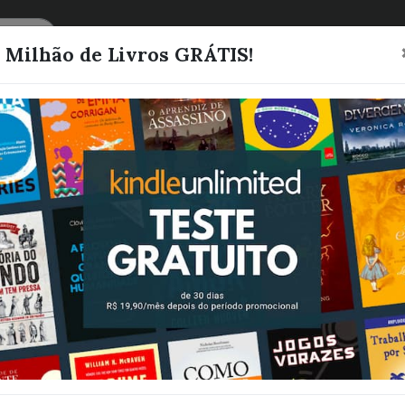
CATEGORIAS
LISTAS
1 Milhão de Livros GRÁTIS!
A FÉ QUE
SUBSTANCIA 
PROMESSAS 
DEUS
RODRIGUES, JESILENE
Quero este livro!