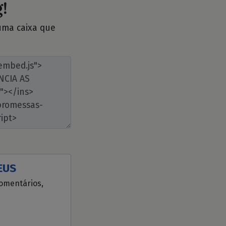
!
 uma caixa que
EUS
comentários,