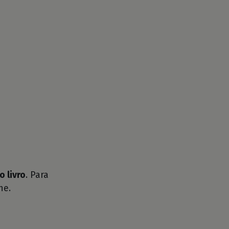
o livro
. Para
he.