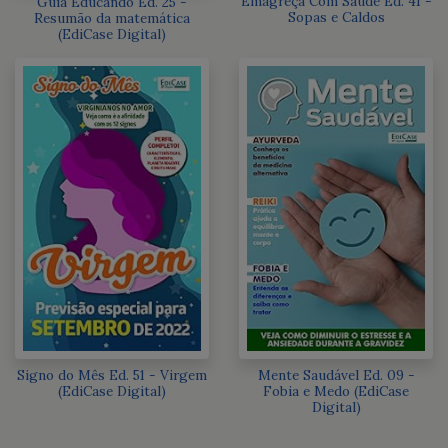
Emagreça Com Saúde Ed. 41 -
Guia Educando Ed. 25 -
Sopas e Caldos
Resumão da matemática
(EdiCase Digital)
Signo do Mês Ed. 51 - Virgem
Mente Saudável Ed. 09 -
(EdiCase Digital)
Fobia e Medo (EdiCase
Digital)