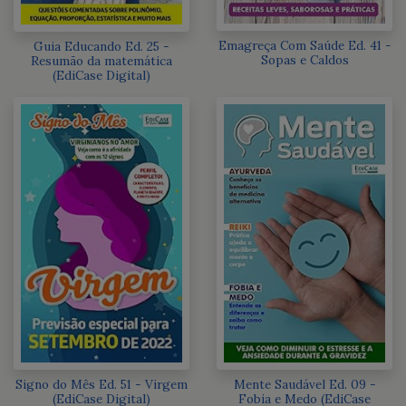
Emagreça Com Saúde Ed. 41 -
Guia Educando Ed. 25 -
Sopas e Caldos
Resumão da matemática
(EdiCase Digital)
Signo do Mês Ed. 51 - Virgem
Mente Saudável Ed. 09 -
(EdiCase Digital)
Fobia e Medo (EdiCase