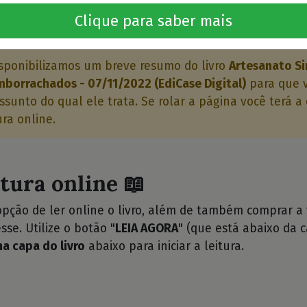
Clique para saber mais
o livro 🤔
sponibilizamos um breve resumo do livro
Artesanato Si
borrachados - 07/11/2022 (EdiCase Digital)
para que 
ssunto do qual ele trata. Se rolar a página você terá 
ura online.
itura online 📖
opção de ler online o livro, além de também comprar a
sse. Utilize o botão "
LEIA AGORA
" (que está abaixo da c
na capa do livro
abaixo para iniciar a leitura.