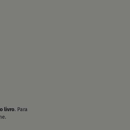
o livro
. Para
he.