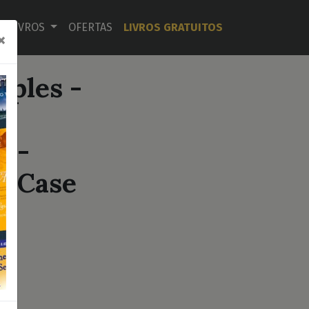
LIVROS
OFERTAS
LIVROS GRATUITOS
×
mples -
s -
diCase