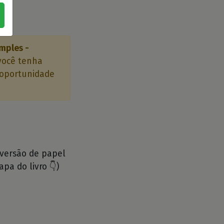
mples -
você tenha
a oportunidade
 versão de papel
apa do livro 👇)