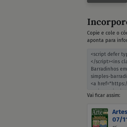
Incorpore
Copie e cole o c
aponta para info
Vai ficar assim:
Arte
07/11