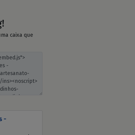
!
 uma caixa que
 -