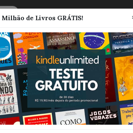
CATEGORIAS
LISTAS
1 Milhão de Livros GRÁTIS!
Artesanato Si
Barradinhos
emborrachado
07/11/2022 (E
Digital)
EdiCase Digital
Quero este livro!