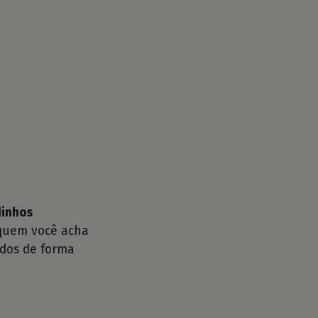
dinhos
 quem você acha
odos de forma