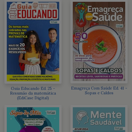
Emagreça Com Saúde Ed. 41 -
Guia Educando Ed. 25 -
Sopas e Caldos
Resumão da matemática
(EdiCase Digital)