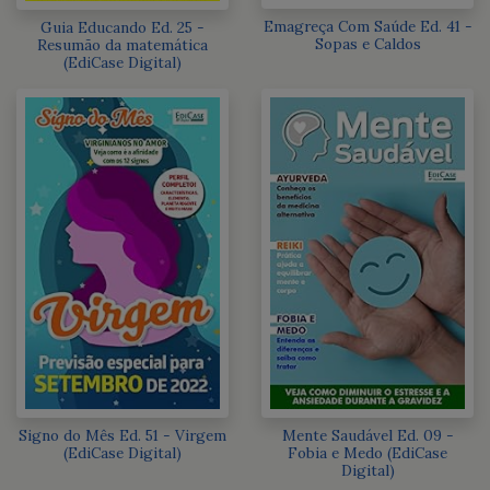
Emagreça Com Saúde Ed. 41 -
Guia Educando Ed. 25 -
Sopas e Caldos
Resumão da matemática
(EdiCase Digital)
Signo do Mês Ed. 51 - Virgem
Mente Saudável Ed. 09 -
(EdiCase Digital)
Fobia e Medo (EdiCase
Digital)