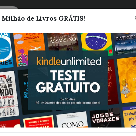
CATEGORIAS
LISTAS
1 Milhão de Livros GRÁTIS!
Receitas sem
segredos - Cen
21/11/2022 (E
Digital)
EdiCase Digital
Quero este livro!