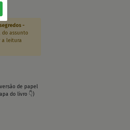
segredos -
 do assunto
 a leitura
 versão de papel
apa do livro 👇)