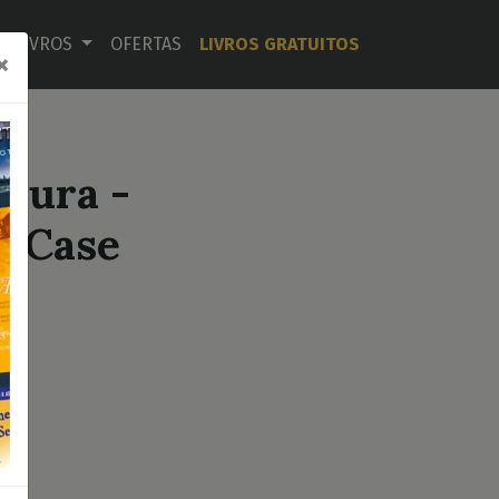
LIVROS
OFERTAS
LIVROS GRATUITOS
×
oura -
diCase