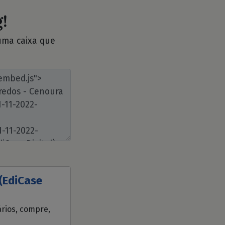
!
 uma caixa que
(EdiCase
ários, compre,