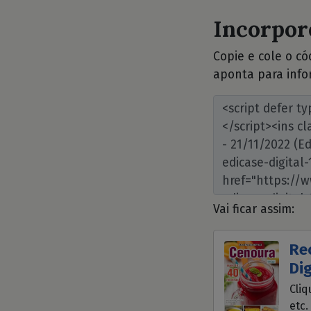
Incorpore
Copie e cole o c
aponta para info
Vai ficar assim:
Re
Dig
Cliq
etc.