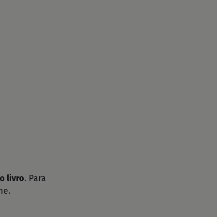
o livro
. Para
he.