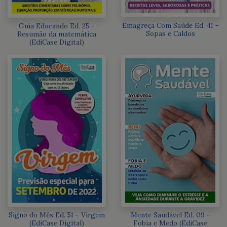
Emagreça Com Saúde Ed. 41 -
Guia Educando Ed. 25 -
Sopas e Caldos
Resumão da matemática
(EdiCase Digital)
Signo do Mês Ed. 51 - Virgem
Mente Saudável Ed. 09 -
(EdiCase Digital)
Fobia e Medo (EdiCase