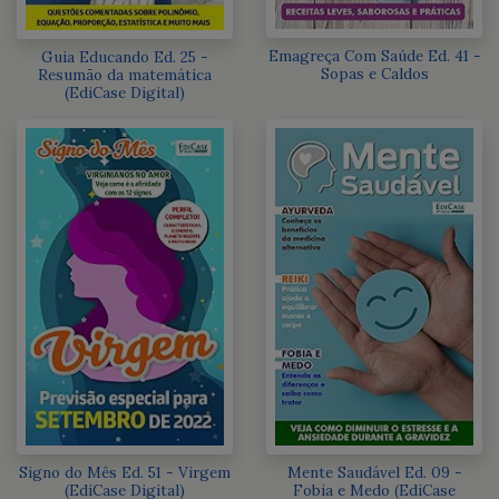
Emagreça Com Saúde Ed. 41 -
Guia Educando Ed. 25 -
Sopas e Caldos
Resumão da matemática
(EdiCase Digital)
Signo do Mês Ed. 51 - Virgem
Mente Saudável Ed. 09 -
(EdiCase Digital)
Fobia e Medo (EdiCase