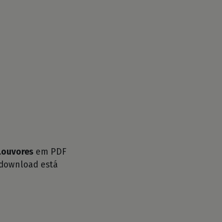
 Louvores
em PDF
 download está