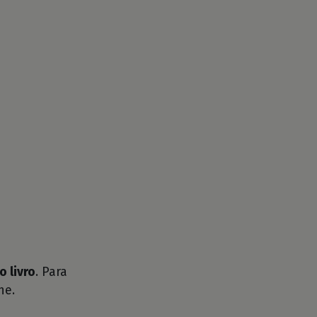
o livro
. Para
he.