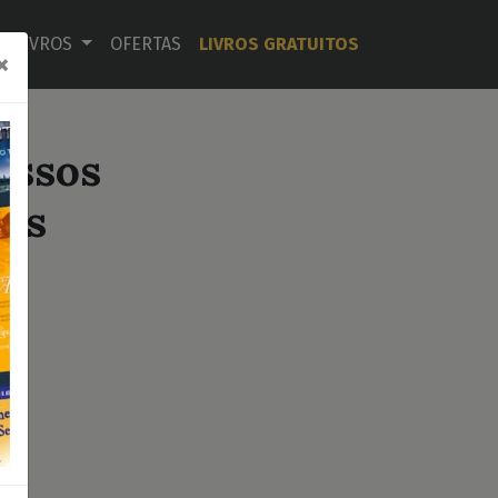
LIVROS
OFERTAS
LIVROS GRATUITOS
×
essos
res