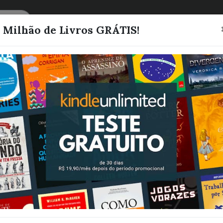
CATEGORIAS
LISTAS
1 Milhão de Livros GRÁTIS!
Artes, filmes e fotografia
Cifras dos Suc
Ed.50 - Louvo
EdiCase Digital
Quero este livro!