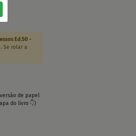
essos Ed.50 -
 Se rolar a
 versão de papel
apa do livro 👇)