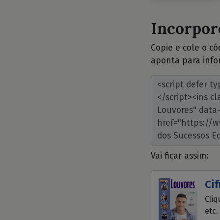
Incorpore
Copie e cole o c
aponta para info
Vai ficar assim:
Cif
Cliq
etc.