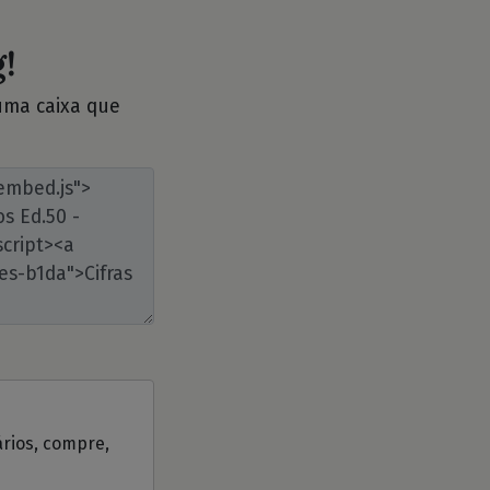
!
 uma caixa que
ários, compre,