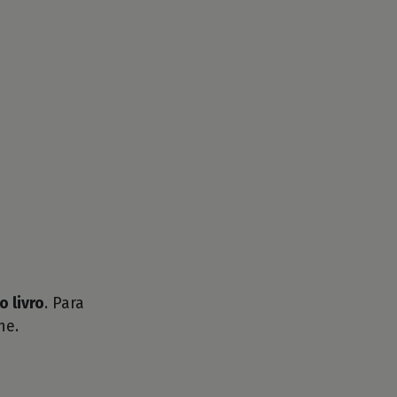
o livro
. Para
he.