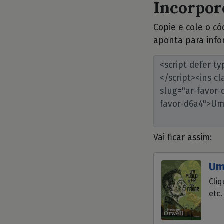
Incorpore
Copie e cole o c
aponta para info
Vai ficar assim:
Um
Cliq
etc.