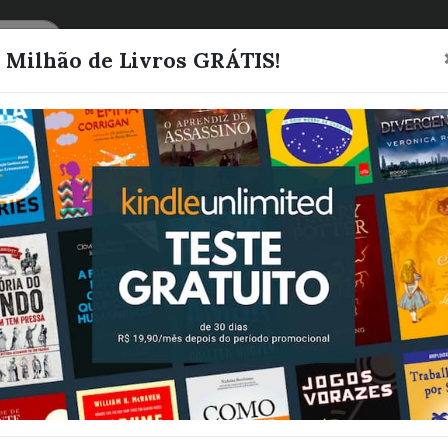
CATEGORIAS
LISTAS
1 Milhão de Livros GRÁTIS!
Um pouco de a
favor
Orwell, George
Quero este livro!