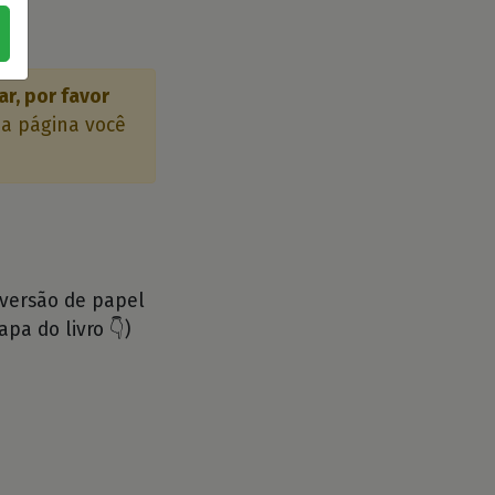
r, por favor
 a página você
 versão de papel
apa do livro 👇)