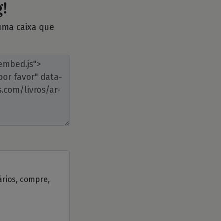
!
 uma caixa que
ários, compre,