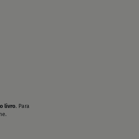
o livro
. Para
he.