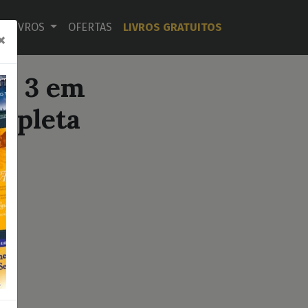
LIVROS
OFERTAS
LIVROS GRATUITOS
×
 - 3 em
mpleta
s