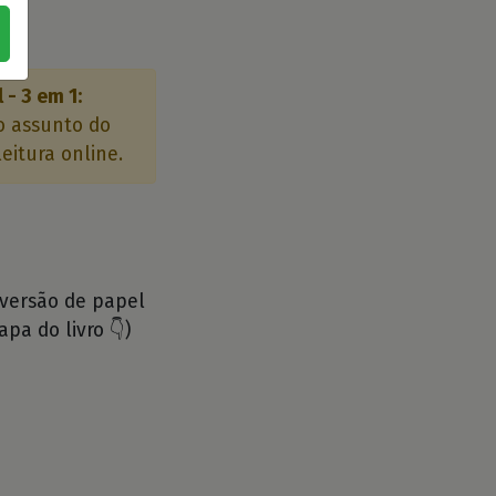
 - 3 em 1:
o assunto do
eitura online.
 versão de papel
apa do livro 👇)