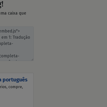
!
 uma caixa que
a português
ários, compre,