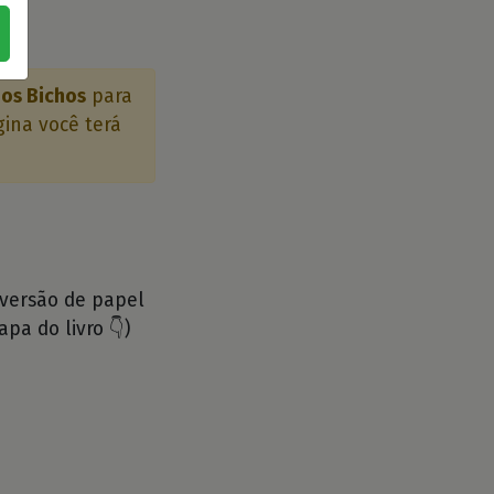
os Bichos
para
gina você terá
 versão de papel
apa do livro 👇)