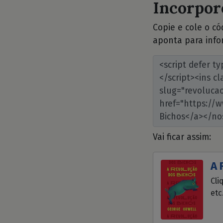
Incorpore
Copie e cole o c
aponta para info
Vai ficar assim:
A 
Cli
etc