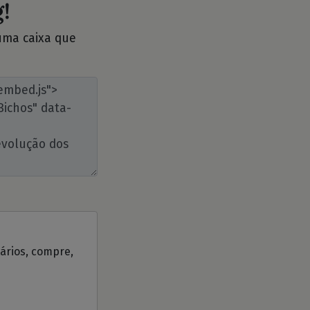
!
 uma caixa que
tários, compre,