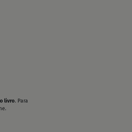
o livro
. Para
he.