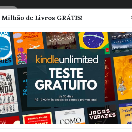
CATEGORIAS
LISTAS
1 Milhão de Livros GRÁTIS!
A Revolução d
Bichos
Orwell, George
Quero este livro!