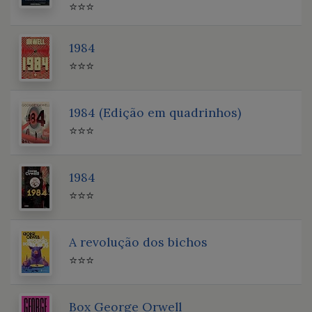
⭐⭐⭐
1984
⭐⭐⭐
1984 (Edição em quadrinhos)
⭐⭐⭐
1984
⭐⭐⭐
A revolução dos bichos
⭐⭐⭐
Box George Orwell