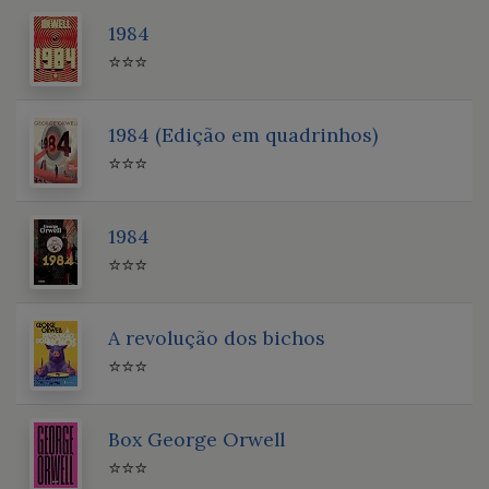
1984
⭐⭐⭐
1984 (Edição em quadrinhos)
⭐⭐⭐
1984
⭐⭐⭐
A revolução dos bichos
⭐⭐⭐
Box George Orwell
⭐⭐⭐