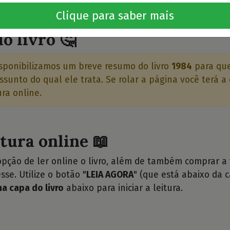
⭐⭐
Clique para saber mais
o livro 🤔
sponibilizamos um breve resumo do livro
1984
para que
ssunto do qual ele trata. Se rolar a página você terá 
ura online.
itura online 📖
opção de ler online o livro, além de também comprar a
sse. Utilize o botão "
LEIA AGORA
" (que está abaixo da c
na capa do livro
abaixo para iniciar a leitura.