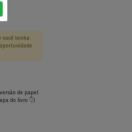
 você tenha
a oportunidade
 versão de papel
apa do livro 👇)