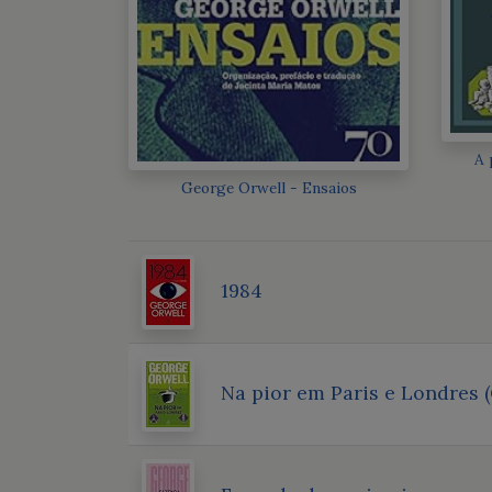
A 
George Orwell - Ensaios
1984
Na pior em Paris e Londres (