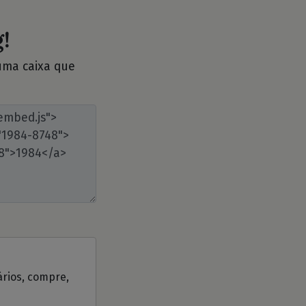
!
 uma caixa que
ários, compre,