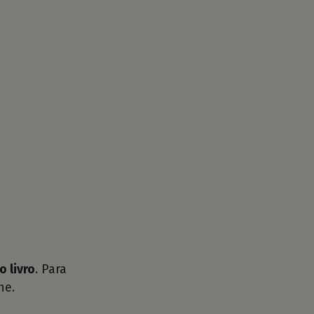
o livro
. Para
he.