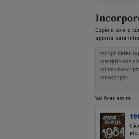
Incorpore
Copie e cole o c
aponta para info
Vai ficar assim:
19
Cliq
etc.