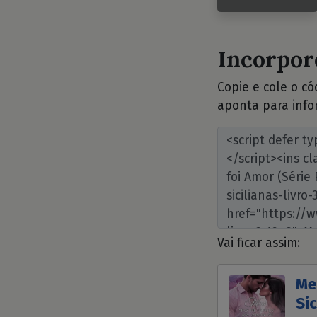
Incorpore
Copie e cole o c
aponta para info
Vai ficar assim:
Me
Sic