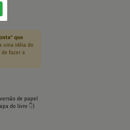
Conta" que
a uma idéia do
 de fazer a
 versão de papel
apa do livro 👇)