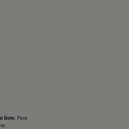
o livro
. Para
he.