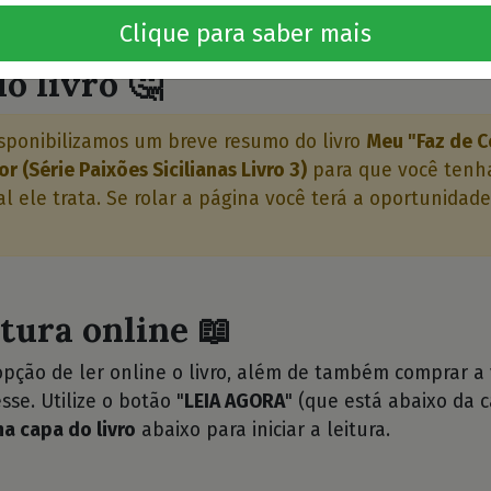
⭐⭐⭐
Clique para saber mais
o livro 🤔
sponibilizamos um breve resumo do livro
Meu "Faz de 
 (Série Paixões Sicilianas Livro 3)
para que você tenh
l ele trata. Se rolar a página você terá a oportunidade
itura online 📖
opção de ler online o livro, além de também comprar a
sse. Utilize o botão "
LEIA AGORA
" (que está abaixo da c
na capa do livro
abaixo para iniciar a leitura.