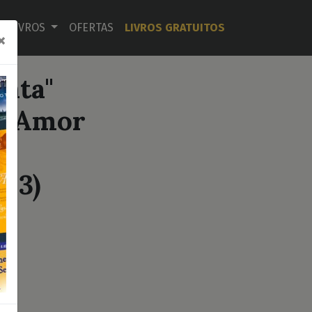
LIVROS
OFERTAS
LIVROS GRATUITOS
×
nta"
i Amor
o 3)