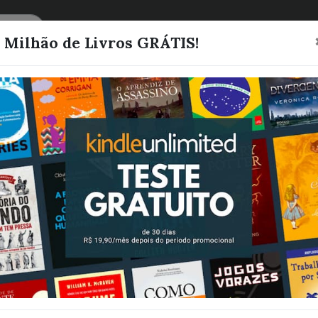
CATEGORIAS
LISTAS
1 Milhão de Livros GRÁTIS!
Meu "Faz de Co
que Sempre fo
(Série Paixões
Sicilianas Livr
Lemoyne, D. A.
Quero este livro!