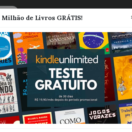
CATEGORIAS
LISTAS
1 Milhão de Livros GRÁTIS!
Contratada (Pa
Natal) Para Se
Novela Spin-of
Série Coração 
Cowboy (Coraç
Cowboy - Cole
Cowboys Gray 