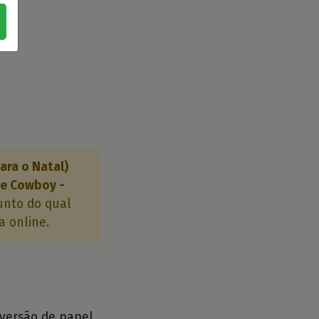
ara o Natal)
de Cowboy -
unto do qual
a online.
 versão de papel