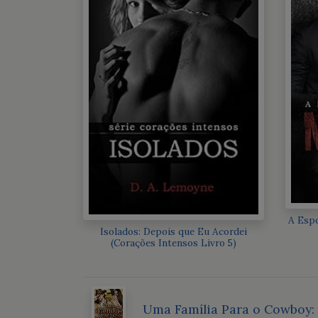
A Espo
Isolados: Depois que Eu Acordei
(Corações Intensos Livro 5)
Uma Família Para o Cowboy: 