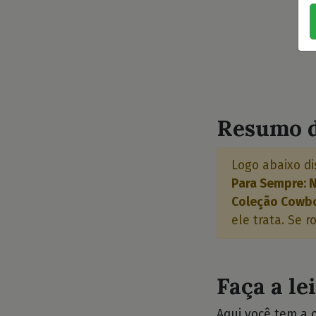
⭐
Resumo d
Logo abaixo di
Para Sempre: 
Coleção Cowboy
ele trata. Se r
Faça a le
Aqui você tem a 