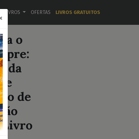
LIVROS
OFERTAS
LIVROS GRATUITOS
×
ra o
mpre:
f da
de
ão de
ção
Livro