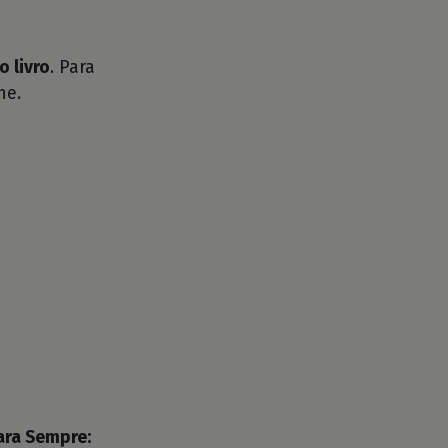
o livro
. Para
he.
ara Sempre: