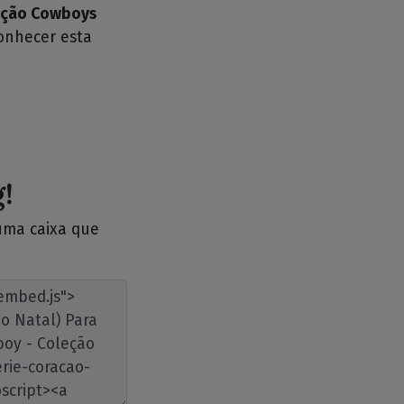
leção Cowboys
onhecer esta
!
 uma caixa que