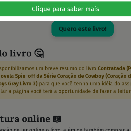
3)
⭐⭐⭐
Clique para saber mais
Lemoyne, D. A.
Quero este livro!
o livro 🤔
sponibilizamos um breve resumo do livro
Contratada (P
Novela Spin-off da Série Coração de Cowboy (Coração 
s Gray Livro 3)
para que você tenha uma idéia do ass
olar a página você terá a oportunidade de fazer a leitur
itura online 📖
opção de ler online o livro, além de também comprar a