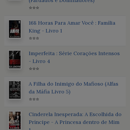
(Fardados e Dominadores)
⭐⭐⭐
168 Horas Para Amar Você : Família
King - Livro 1
⭐⭐⭐
Imperfeita : Série Corações Intensos
- Livro 4
⭐⭐⭐
A Filha do Inimigo do Mafioso (Alfas
da Máfia Livro 5)
⭐⭐⭐
Cinderela Inesperada: A Escolhida do
Príncipe - A Princesa dentro de Mim
1