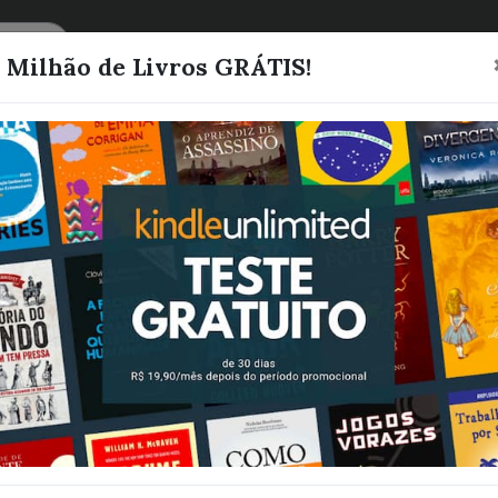
CATEGORIAS
LISTAS
1 Milhão de Livros GRÁTIS!
SEQUESTRAD
MAFIOSO TUR
Trilogia Máfia
- 03
Nascimento, Ary
Quero este livro!