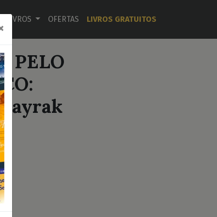
LIVROS
OFERTAS
LIVROS GRATUITOS
×
A PELO
CO:
 Bayrak