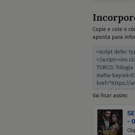
Incorpore
Copie e cole o c
aponta para info
Vai ficar assim:
SE
- 
Cli