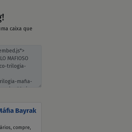
!
 uma caixa que
áfia Bayrak
tários, compre,