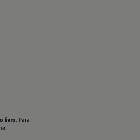
o livro
. Para
he.