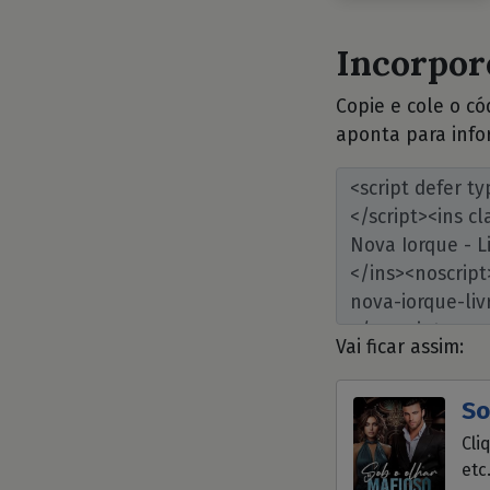
Incorpore
Copie e cole o c
aponta para info
Vai ficar assim:
So
Cli
etc