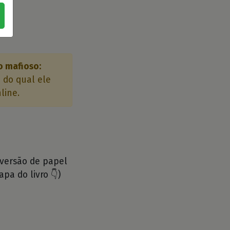
o mafioso:
 do qual ele
line.
 versão de papel
apa do livro 👇)