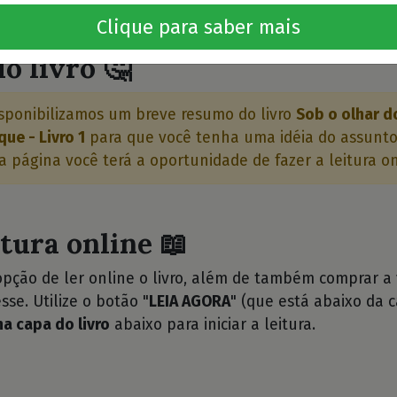
⭐⭐⭐
Clique para saber mais
o livro 🤔
sponibilizamos um breve resumo do livro
Sob o olhar d
ue - Livro 1
para que você tenha uma idéia do assunto
 a página você terá a oportunidade de fazer a leitura on
itura online 📖
opção de ler online o livro, além de também comprar a
sse. Utilize o botão "
LEIA AGORA
" (que está abaixo da c
na capa do livro
abaixo para iniciar a leitura.