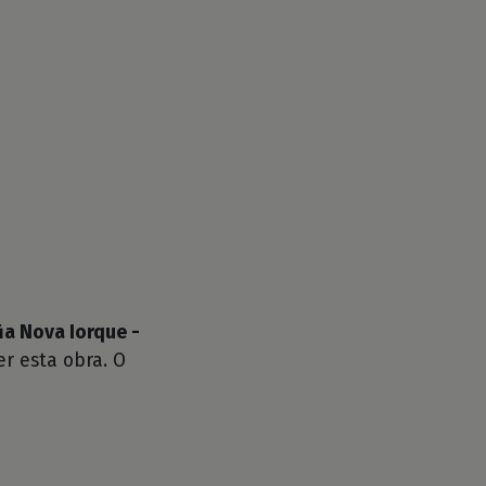
ia Nova Iorque -
r esta obra. O