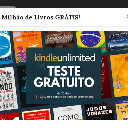
CATEGORIAS
LISTAS
1 Milhão de Livros GRÁTIS!
Sob o olhar do
mafioso: Máfi
Iorque - Livro 
Nascimento, Ary
Quero este livro!