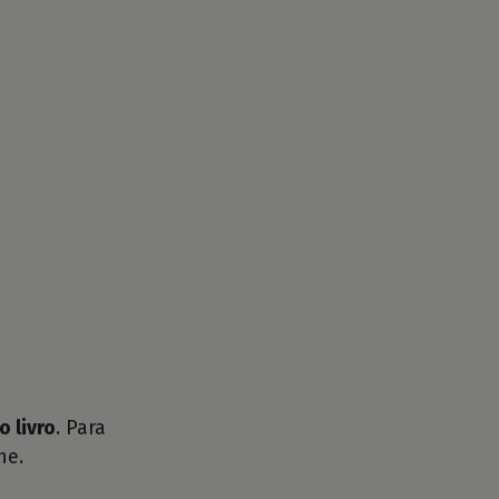
o livro
. Para
he.