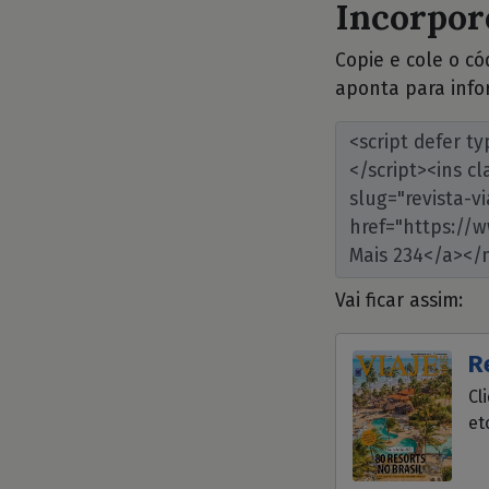
Incorpore
Copie e cole o c
aponta para info
Vai ficar assim:
R
Cl
et