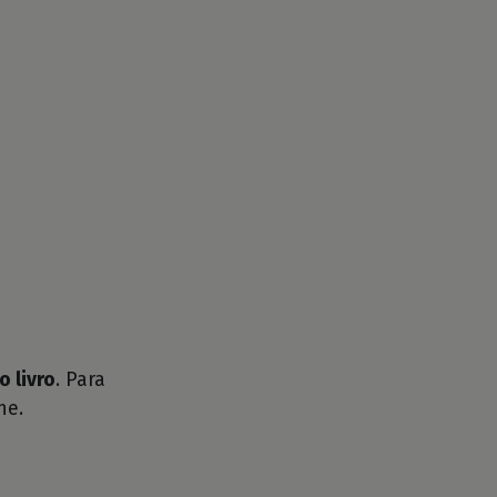
o livro
. Para
he.