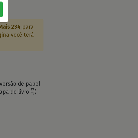
 Mais 234
para
gina você terá
 versão de papel
apa do livro 👇)