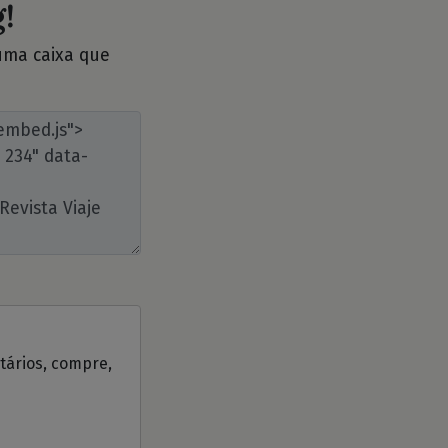
!
 uma caixa que
ntários, compre,