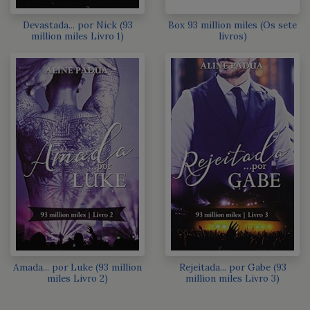
Devastada... por Nick (93
Box 93 million miles (Os sete
million miles Livro 1)
livros)
Amada... por Luke (93 million
Rejeitada... por Gabe (93
miles Livro 2)
million miles Livro 3)