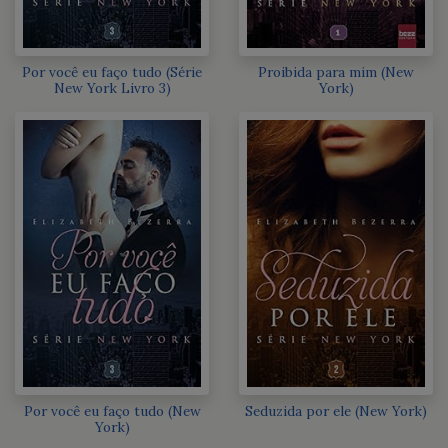
Por você eu faço tudo (Série
Proibida para mim (New
New York Livro 3)
York)
Por você eu faço tudo (New
Seduzida por ele (New York)
York)