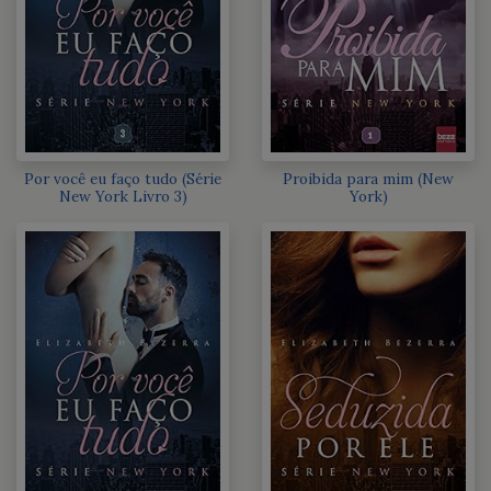
Por você eu faço tudo (Série
Proibida para mim (New
New York Livro 3)
York)