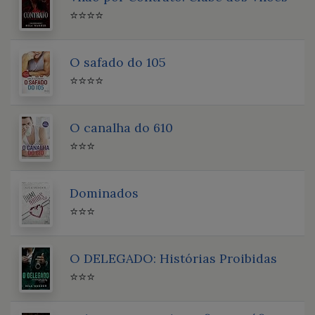
⭐⭐⭐⭐
O safado do 105
⭐⭐⭐⭐
O canalha do 610
⭐⭐⭐
Dominados
⭐⭐⭐
O DELEGADO: Histórias Proibidas
⭐⭐⭐