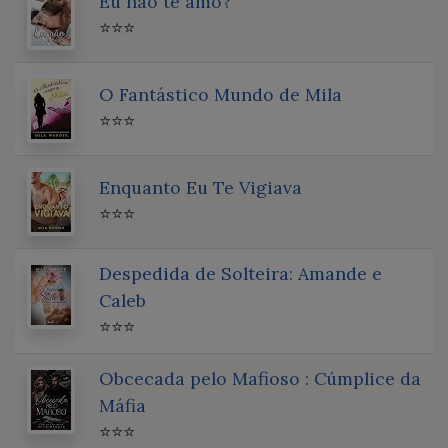
Eu não te amo?
⭐⭐⭐
O Fantástico Mundo de Mila
⭐⭐⭐
Enquanto Eu Te Vigiava
⭐⭐⭐
Despedida de Solteira: Amande e
Caleb
⭐⭐⭐
Obcecada pelo Mafioso : Cúmplice da
Máfia
⭐⭐⭐